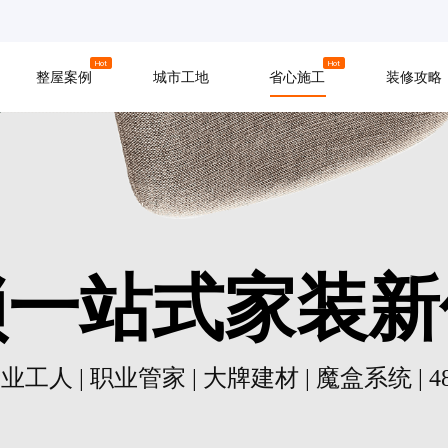
京
上海
广州
Hot
Hot
整屋案例
城市工地
省心施工
装修攻略
材料
拆改
水电
软装
入住
防水
泥瓦
木工
锁一站式家装新
业工人 | 职业管家 | 大牌建材 | 魔盒系统 | 