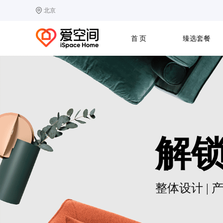
北京
选择城市
热门城市：
北
首 页
臻选套餐
B
北京
C
成都
G
广州
其他城市
J
济南
收房
设计
预算
合同
L
廊坊
S
上海
T
天津
太原
W
武汉
解
Z
郑州
整体设计 | 产