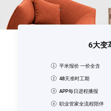
6大变
平米报价 一价全含
1
48天准时工期
2
APP每日进程播报
3
职业管家全流程陪伴
4