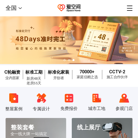
全国
70000+
CCTV-2
C轮融资
标准工期
标准化家装
家庭信赖之选
施工合作伙伴
业内首家
开创者
新房48天
老房55天
免费报价
城市工地
参观门店
整屋案例
专属设计
整装套餐
线上展厅
全一线大牌 一站搞定