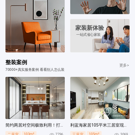
家装新体验
一站式省心家装
整装案例
更多>
70000+真实服务案例 看看别人怎么装
简约两居对空间极致利用！打造多组通顶柜，整齐能装！
利蓝海家居105平米三居室现代简约风装修案例
103m²
105m²
7796
3069
二居室
三居室