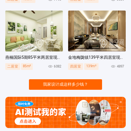
燕楠国际5期85平米两居室现代简约风装修案例
金地梅陇镇139平米四居室现代简约风装修案例
85m²
139m²
6082
4897
二居室
四居室
我家设计成这样多少钱？