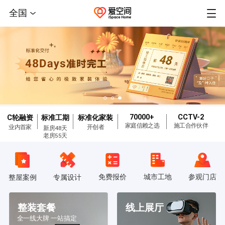
全国
70000+
CCTV-2
C轮融资
标准工期
标准化家装
家庭信赖之选
施工合作伙伴
业内首家
开创者
新房48天
老房55天
免费报价
城市工地
参观门店
整屋案例
专属设计
整装套餐
线上展厅
全一线大牌 一站搞定