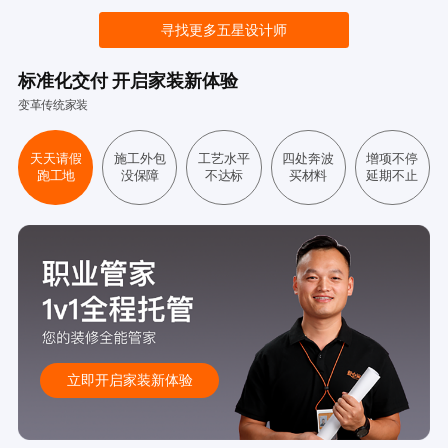
寻找更多五星设计师
标准化交付 开启家装新体验
变革传统家装
天天请假
施工外包
工艺水平
四处奔波
增项不停
跑工地
没保障
不达标
买材料
延期不止
立即开启家装新体验