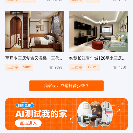
两居变三居复古又温馨，三代人同住无压力，收纳量超绝！
智慧长江青年城120平米三居室现代风装修案例
98m²
120m²
9398
4650
三居室
三居室
我家设计成这样多少钱？