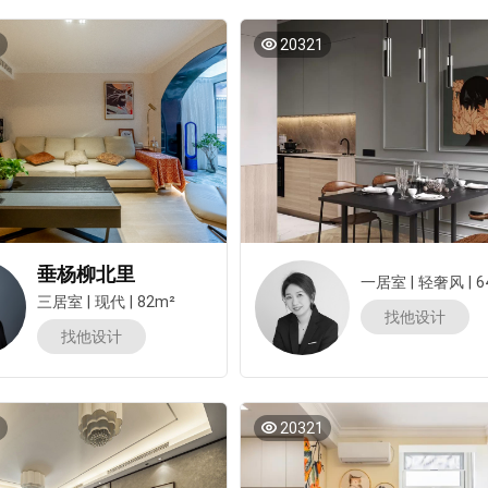
20321
垂杨柳北里
一居室
|
轻奢风
|
6
三居室
|
现代
|
82m²
找他设计
找他设计
20321