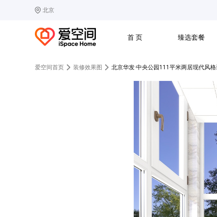
北京
选择城市
热门城市：
北
首 页
臻选套餐
B
北京
C
成都
爱空间首页
装修效果图
北京华发·中央公园111平米两居现代风
G
广州
其他城市
J
济南
收房
设计
预算
合同
L
廊坊
S
上海
T
天津
太原
W
武汉
Z
郑州