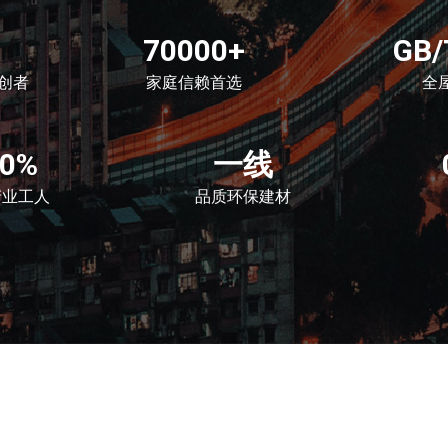
70000+
GB/
创者
家庭信赖首选
全
00%
一线
产业工人
品质环保建材