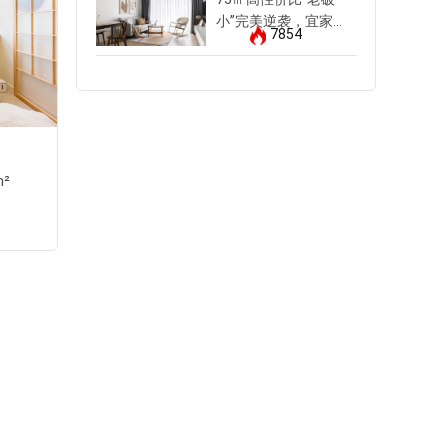
小”完美逆袭，宜家
7854
一站购齐！
晨月园
m²
三居室
|
轻奢风
|
110m²
找他设计