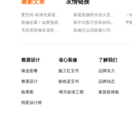
最新文章
友情链接
爱空间-标准化家装、生活方式整装、互联网公司
家庭装修防水别大意！这四大关键部位，一个都不能漏
装修必看！如果预算有限，这6个地方能省则省
新中式客厅你喜欢吗？客厅装修注意这5个问题
毛坯房装修全流程 做好7个阶段施工，10年内不闹心
装修怎么找装修公司?分享几个挑选小技巧!
整屋设计
省心装修
了解我们
臻选套餐
施工红宝书
品牌实力
整屋设计
验收蓝宝书
品牌动态
效果图
48天标准工期
家装新体验
明星设计师