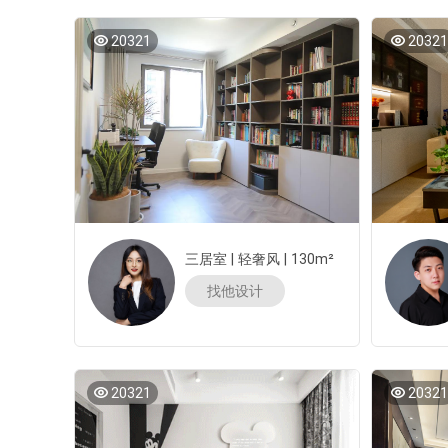
20321
20321
三居室
|
轻奢风
|
130m²
找他设计
20321
20321