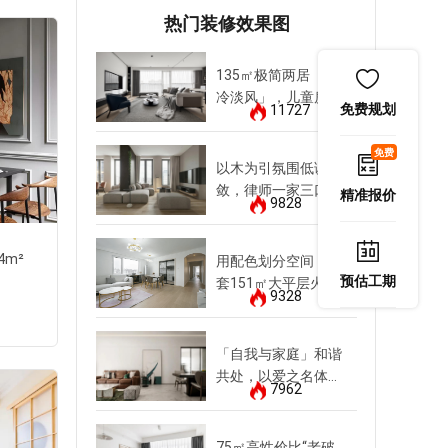
热门装修效果图
20321
2032
135㎡极简两居「性
冷淡风」，儿童房竟
免费规划
11727
如此反差萌
免费
以木为引氛围低调内
敛，律师一家三口尽
精准报价
9828
享清欢
草桥欣园
4m²
用配色划分空间，这
四居室
|
复古风
|
151m²
预估工期
套151㎡大平层火出
9328
圈
找他设计
「自我与家庭」和谐
共处，以爱之名体贴
7962
20321
2032
145㎡三代同堂
75㎡高性价比“老破