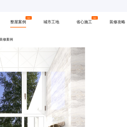
京
上海
广州
Hot
Hot
整屋案例
城市工地
省心施工
装修攻略
格装修案例
材料
拆改
水电
软装
入住
防水
泥瓦
木工