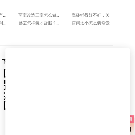
口碑好的装修公司有哪些特点?至少具备这几点!
两室改造三室怎么做?这几种方法很可行!
瓷砖铺得好不好，关键看5个地方！业主验收，即学即用～
超实用房间收纳原则，3招让你房间永不乱
卧室怎样装才舒服？卧室装修设计的12个注意事项
房间太小怎么装修设计？3招让房间显大，不压抑！
下载爱空间App
爱空间官微