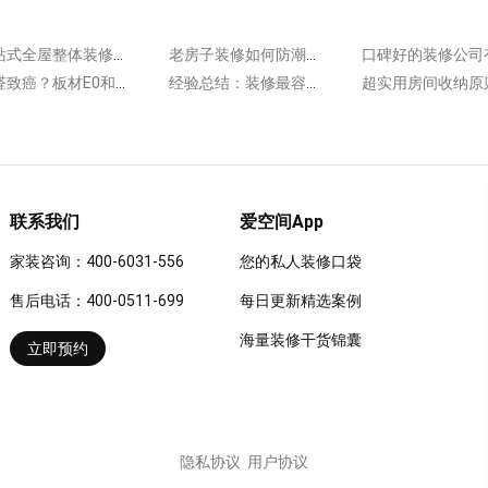
一站式全屋整体装修怎么样?5点就能让你爱上!
老房子装修如何防潮?教你几招问题轻松解决!
甲醛致癌？板材E0和E1哪个好？装修板材怎么选？
经验总结：装修最容易忽略的6件事，千万别踩坑！
联系我们
爱空间App
家装咨询：400-6031-556
您的私人装修口袋
售后电话：400-0511-699
每日更新精选案例
海量装修干货锦囊
立即预约
隐私协议
用户协议