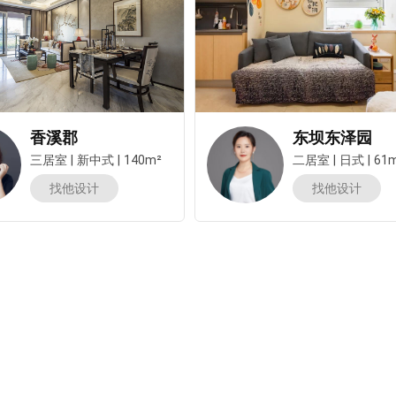
香溪郡
东坝东泽园
三居室
|
新中式
|
140m²
二居室
|
日式
|
61
找他设计
找他设计