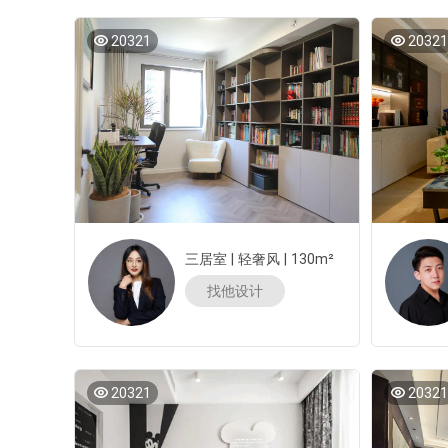
20321
20321
三居室
|
轻奢风
|
130m²
找他设计
20321
20321