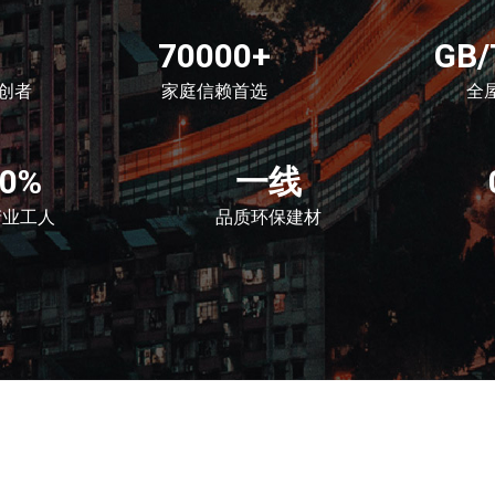
70000+
GB/
创者
家庭信赖首选
全
00%
一线
产业工人
品质环保建材