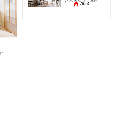
7853
一站购齐！
晨月园
m²
三居室
|
轻奢风
|
110m²
找他设计