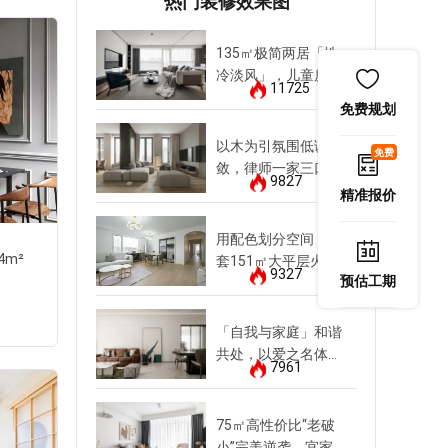
热门装修效果图
20321
2032
135㎡极简两居「性
冷淡风」，儿童房竟
11725
如此反差萌
免费规划
以木为引氛围低调内
免费
敛，律师一家三口尽
9827
享清欢
精准报价
用配色划分空间，这
草桥欣园
4m²
套151㎡大平层火出
9327
四居室
|
复古风
|
151m²
预估工期
圈
找他设计
「自我与家庭」和谐
共处，以爱之名体贴
7961
145㎡三代同堂
20321
2032
75㎡高性价比“老破
小”完美逆袭，宜家