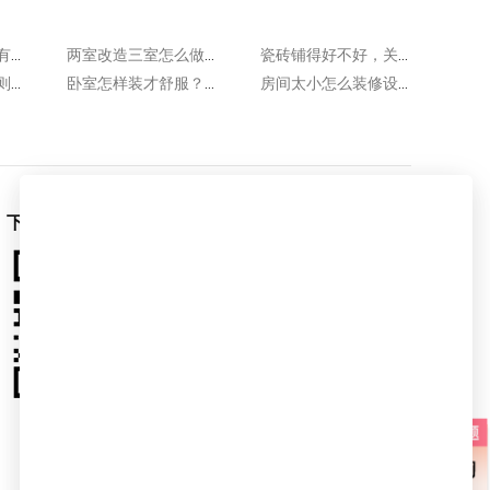
口碑好的装修公司有哪些特点?至少具备这几点!
两室改造三室怎么做?这几种方法很可行!
瓷砖铺得好不好，关键看5个地方！业主验收，即学即用～
超实用房间收纳原则，3招让你房间永不乱
卧室怎样装才舒服？卧室装修设计的12个注意事项
房间太小怎么装修设计？3招让房间显大，不压抑！
下载爱空间App
爱空间官微