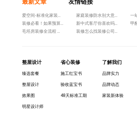
最新文章
友情链接
爱空间-标准化家装、生活方式整装、互联网公司
家庭装修防水别大意！这四大关键部位，一个都不能漏
装修必看！如果预算有限，这6个地方能省则省
新中式客厅你喜欢吗？客厅装修注意这5个问题
毛坯房装修全流程 做好7个阶段施工，10年内不闹心
装修怎么找装修公司?分享几个挑选小技巧!
整屋设计
省心装修
了解我们
臻选套餐
施工红宝书
品牌实力
整屋设计
验收蓝宝书
品牌动态
效果图
48天标准工期
家装新体验
明星设计师