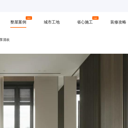
京
上海
广州
Hot
Hot
整屋案例
城市工地
省心施工
装修攻略
享清欢
材料
拆改
水电
软装
入住
防水
泥瓦
木工