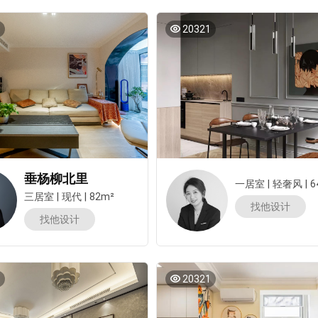
20321
垂杨柳北里
一居室
|
轻奢风
|
6
三居室
|
现代
|
82m²
找他设计
找他设计
20321