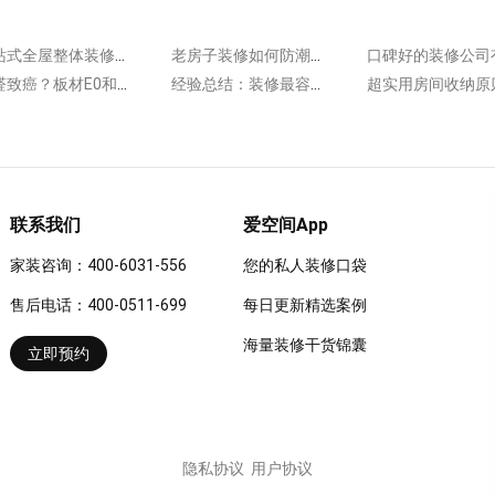
一站式全屋整体装修怎么样?5点就能让你爱上!
老房子装修如何防潮?教你几招问题轻松解决!
甲醛致癌？板材E0和E1哪个好？装修板材怎么选？
经验总结：装修最容易忽略的6件事，千万别踩坑！
联系我们
爱空间App
家装咨询：400-6031-556
您的私人装修口袋
售后电话：400-0511-699
每日更新精选案例
海量装修干货锦囊
立即预约
隐私协议
用户协议