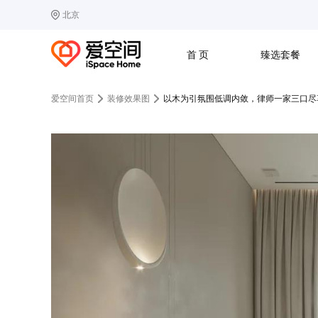
北京
选择城市
热门城市：
北
首 页
臻选套餐
B
北京
C
成都
爱空间首页
装修效果图
以木为引氛围低调内敛，律师一家三口尽
G
广州
其他城市
J
济南
收房
设计
预算
合同
L
廊坊
S
上海
T
天津
太原
W
武汉
Z
郑州