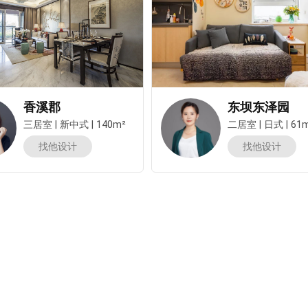
香溪郡
东坝东泽园
三居室
|
新中式
|
140m²
二居室
|
日式
|
61
找他设计
找他设计