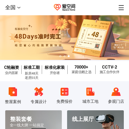
全国
70000+
CCTV-2
C轮融资
标准工期
标准化家装
家庭信赖之选
施工合作伙伴
业内首家
开创者
新房48天
老房55天
免费报价
城市工地
参观门店
整屋案例
专属设计
整装套餐
线上展厅
全一线大牌 一站搞定