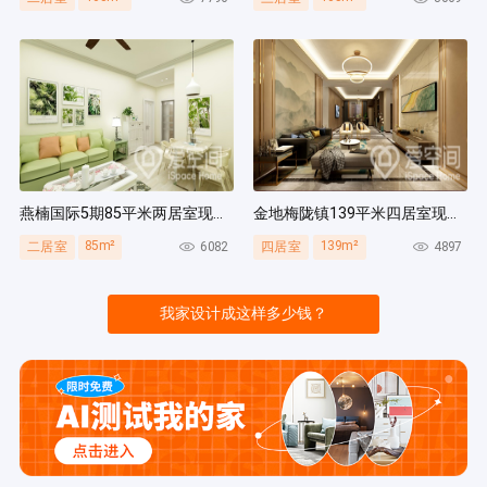
燕楠国际5期85平米两居室现代简约风装修案例
金地梅陇镇139平米四居室现代简约风装修案例
85m²
139m²
6082
4897
二居室
四居室
我家设计成这样多少钱？