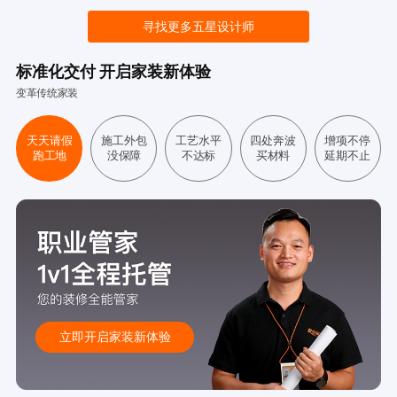
寻找更多五星设计师
标准化交付 开启家装新体验
变革传统家装
天天请假
施工外包
工艺水平
四处奔波
增项不停
跑工地
没保障
不达标
买材料
延期不止
立即开启家装新体验