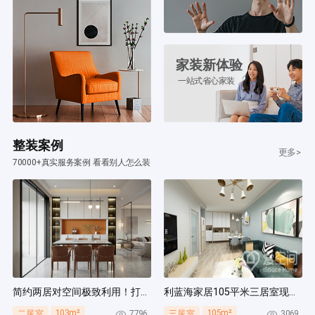
家装新体验
一站式省心家装
整装案例
更多>
70000+真实服务案例 看看别人怎么装
简约两居对空间极致利用！打造多组通顶柜，整齐能装！
利蓝海家居105平米三居室现代简约风装修案例
103m²
105m²
7796
3069
二居室
三居室