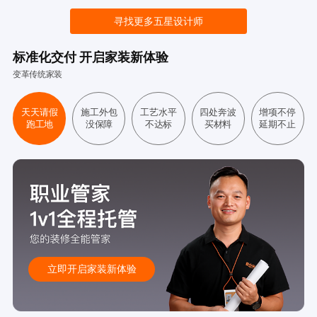
寻找更多五星设计师
标准化交付 开启家装新体验
变革传统家装
天天请假
施工外包
工艺水平
四处奔波
增项不停
跑工地
没保障
不达标
买材料
延期不止
立即开启家装新体验