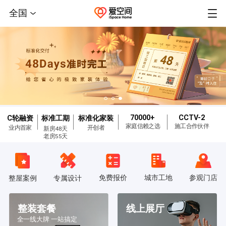
全国
70000+
CCTV-2
C轮融资
标准工期
标准化家装
家庭信赖之选
施工合作伙伴
业内首家
开创者
新房48天
老房55天
免费报价
城市工地
参观门店
整屋案例
专属设计
整装套餐
线上展厅
全一线大牌 一站搞定