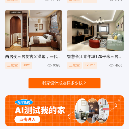
两居变三居复古又温馨，三代人同住无压力，收纳量超绝！
智慧长江青年城120平米三居室现代风装修案例
98m²
120m²
9398
4650
三居室
三居室
我家设计成这样多少钱？