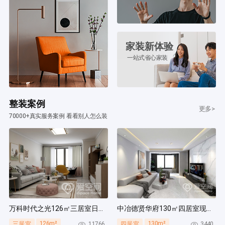
家装新体验
一站式省心家装
整装案例
更多>
70000+真实服务案例 看看别人怎么装
万科时代之光126㎡三居室日式风装修案例
中冶德贤华府130㎡四居室现代简约风装修案例
126m²
130m²
11766
3440
三居室
四居室