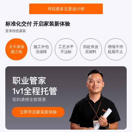
寻找更多五星设计师
标准化交付 开启家装新体验
变革传统家装
天天请假
施工外包
工艺水平
四处奔波
增项不停
跑工地
没保障
不达标
买材料
延期不止
立即开启家装新体验