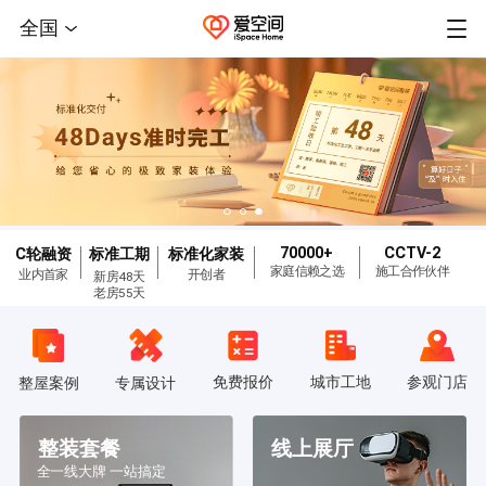
全国
70000+
CCTV-2
C轮融资
标准工期
标准化家装
家庭信赖之选
施工合作伙伴
业内首家
开创者
新房48天
老房55天
免费报价
城市工地
参观门店
整屋案例
专属设计
整装套餐
线上展厅
全一线大牌 一站搞定