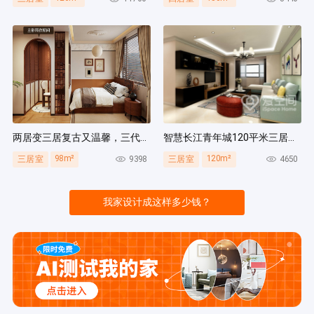
两居变三居复古又温馨，三代人同住无压力，收纳量超绝！
智慧长江青年城120平米三居室现代风装修案例
98m²
120m²
9398
4650
三居室
三居室
我家设计成这样多少钱？