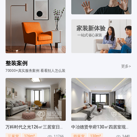
家装新体验
一站式省心家装
整装案例
更多>
70000+真实服务案例 看看别人怎么装
万科时代之光126㎡三居室日式风装修案例
中冶德贤华府130㎡四居室现代简约风装修案例
126m²
130m²
11766
3440
三居室
四居室