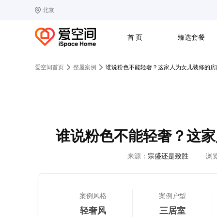
北京
选择城市
热门城市：
北
首 页
臻选套餐
B
北京
C
成都
爱空间首页
整屋案例
谁说粉色不能轻奢？这家人为女儿装修的房
G
广州
其他城市
J
济南
收房
设计
预算
合同
L
廊坊
S
上海
T
天津
太原
W
武汉
谁说粉色不能轻奢？这家
Z
郑州
来源：
宗盛还是致胜
浏
案例风格
案例户型
轻奢风
三居室