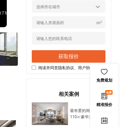
选择所在城市
做了软包榻榻米，阳光好的时候可以半躺着在这里看书。
厨房的收纳主要靠吊柜和地柜，亮白色加墨蓝色，低调中透着贵气
m²
获取报价
阅读并同意
隐私协议
、
用户协议
免费规划
免费
相关案例
精准报价
最有爱的闺蜜房，
110㎡豪华大一居让
我们亲密无间