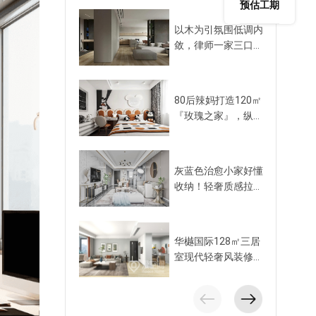
预估工期
以木为引氛围低调内
敛，律师一家三口尽
享清欢
80后辣妈打造120㎡
『玫瑰之家』，纵享
“潮玩儿童房”
灰蓝色治愈小家好懂
收纳！轻奢质感拉
满，打扫无难度！
华樾国际128㎡三居
室现代轻奢风装修案
例