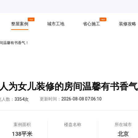
京
上海
广州
Hot
Hot
整屋案例
城市工地
省心施工
装修攻略
间温馨有书香气！
材料
拆改
水电
软装
入住
防水
泥瓦
木工
人为女儿装修的房间温馨有书香气
更新时间：
2026-08-08 07:06:10
览人数：
3354次
案例面积
楼盘名称
所在城市
138平米
北京