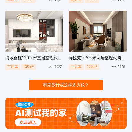
海域香庭120平米三居室现代简约风装修案例
祥悦苑105平米两居室现代简约风装修案例
120m²
105m²
3027
3838
三居室
二居室
我家设计成这样多少钱？