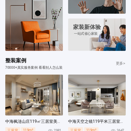
家装新体验
一站式省心家装
整装案例
更多>
70000+真实服务案例 看看别人怎么装
中海枫涟山庄119㎡三居室美式风装修案例
中海天空之镜119平米三居室北欧风装修案例
119m²
119m²
2981
3647
三居室
三居室