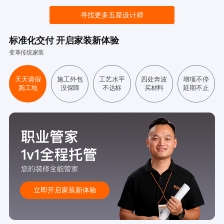
寻找更多五星设计师
标准化交付 开启家装新体验
变革传统家装
天天请假
施工外包
工艺水平
四处奔波
增项不停
跑工地
没保障
不达标
买材料
延期不止
立即开启家装新体验