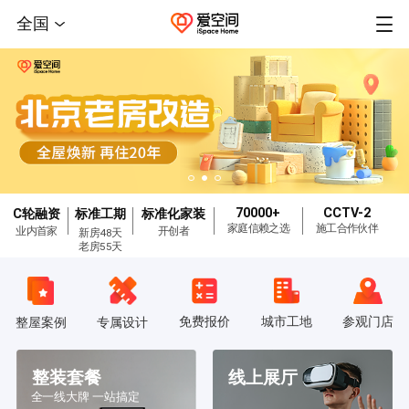
全国
70000+
CCTV-2
C轮融资
标准工期
标准化家装
家庭信赖之选
施工合作伙伴
业内首家
开创者
新房48天
老房55天
免费报价
城市工地
参观门店
整屋案例
专属设计
整装套餐
线上展厅
全一线大牌 一站搞定