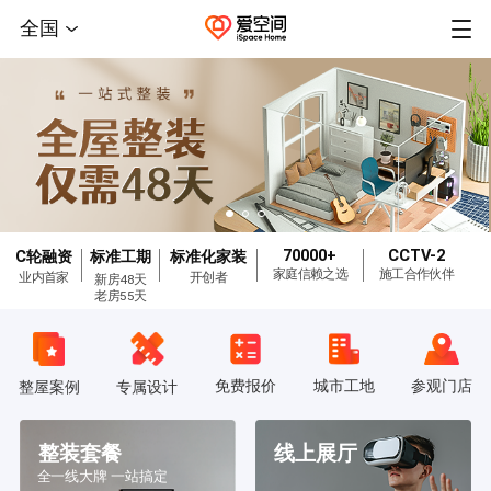
全国
70000+
CCTV-2
C轮融资
标准工期
标准化家装
家庭信赖之选
施工合作伙伴
业内首家
开创者
新房48天
老房55天
免费报价
城市工地
参观门店
整屋案例
专属设计
整装套餐
线上展厅
全一线大牌 一站搞定