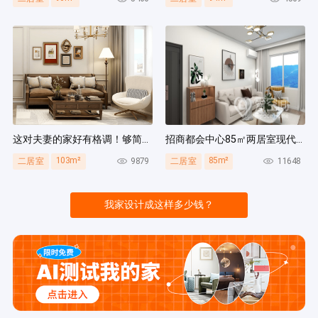
这对夫妻的家好有格调！够简洁还复古，好打扫卫生太贴心~
招商都会中心85㎡两居室现代简约风装修案例
103m²
85m²
9879
11648
二居室
二居室
我家设计成这样多少钱？