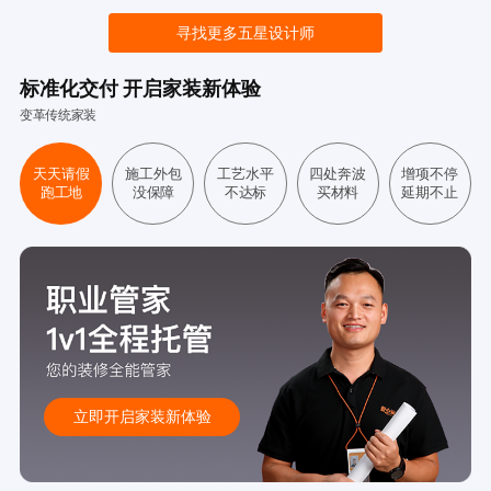
寻找更多五星设计师
标准化交付 开启家装新体验
变革传统家装
天天请假
施工外包
工艺水平
四处奔波
增项不停
跑工地
没保障
不达标
买材料
延期不止
立即开启家装新体验