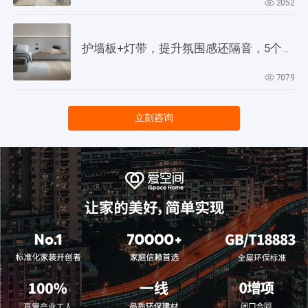
2052
护墙板+灯带，提升氛围感还隔音，5个灵感供参考！
7079
立刻咨询