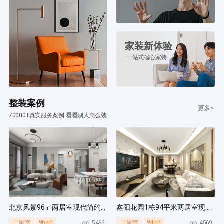
家装新体验
一站式省心家装
整装案例
更多>
70000+真实服务案例 看看别人怎么装
北京风景96㎡两居室现代简约风装修案例
鑫阳花园1栋94平米两居室现代简约风装修案例
96m²
94m²
5466
4569
二居室
二居室