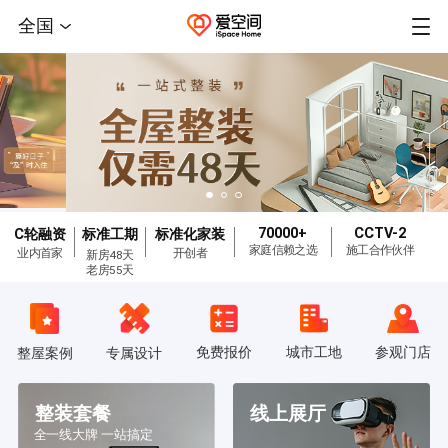
全国
70000+
CCTV-2
C轮融资
标准工期
标准化家装
家庭信赖之选
施工合作伙伴
业内首家
开创者
新房48天
老房55天
免费报价
城市工地
参观门店
整屋案例
专属设计
整装套餐
线上展厅
全一线大牌 一站搞定