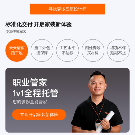
寻找更多五星设计师
标准化交付 开启家装新体验
变革传统家装
天天请假
施工外包
工艺水平
四处奔波
增项不停
跑工地
没保障
不达标
买材料
延期不止
立即开启家装新体验