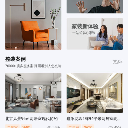
家装新体验
一站式省心家装
整装案例
更多>
70000+真实服务案例 看看别人怎么装
北京风景96㎡两居室现代简约风装修案例
鑫阳花园1栋94平米两居室现代简约风装修案例
96m²
94m²
5466
4569
二居室
二居室