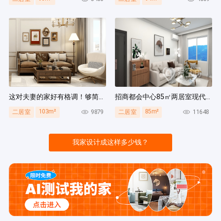
这对夫妻的家好有格调！够简洁还复古，好打扫卫生太贴心~
招商都会中心85㎡两居室现代简约风装修案例
103m²
85m²
9879
11648
二居室
二居室
我家设计成这样多少钱？