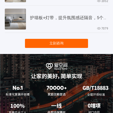
2052
护墙板+灯带，提升氛围感还隔音，5个灵感供参考！
7079
立刻咨询