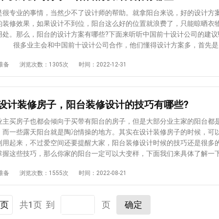
PVC或者高分子材料做的阳台吊柜是用万能胶粘的，有着不容易弯曲的特
需求选择。 3、考虑防腐材料 在南方一旦到了雨季到来，阳台的吊
专业的事情，当然少不了设计师的帮助。就拿阳台来说，好的设计方
发霉的现象。桑拿板制作的吊柜具有防腐功能，由木板制成，并加入一些
的装修效果，如果设计不到位，阳台这么好的位置就浪费了，只能晾晒衣
给人一种小清新的感觉。 4、选择环保材料 前面提到的防晒和防水
用处。那么，阳台的设计方案有哪些?下面来听听中国前十设计公司的
的必须考虑的条件，只有保证了以上两点，阳台吊柜的使用寿命才会更长
物 很多业主会和中国前十设计公司合作，他们懂得设计方案多，首先是
于人们生活的安全。防潮板的表皮一般为环保材料，平整度高，美观。木
。有的业主喜欢养小宠物，小宠物也是要有“家”住，可以将宠物的窝安排
准备
浏览次数：1305次
时间：2022-12-31
种卓越的环保材料，并且打造完成的柜子的外观很好不易变形，也是不错
阳台阳光充足，还是相当实用的。 2、做榻榻米 榻榻米也是很受欢
述给大家分享的几种阳台装修设计吊柜材料各有各的特点，并且有着不
考虑在阳台上设计一个榻榻米，这样可以坐在上面打牌喝茶，和友人一起
适合在不同的家居空间当中出现。所以，大家如果想要在阳台上去打造一
里玩耍。要是家里来了客人，可以充当临时的会客厅，真的方便又实用。
以从上述这些不同的材料当中进行相应的选择，以确保打造出的吊柜既实
的小吧台 有的业主很有情调，可以将阳台设计成小吧台，充满了情调
设计装修房子，阳台装修设计的技巧有哪些?
价比。
里看书，玩电脑，是临时工作和学习的区域。等到夜晚的时候，也能在这
边赏夜景，想想都觉得很浪漫。 4、方便的洗衣区 只要阳台的条件
买房子也都会倾向于买带有阳台的房子，但是大部分业主家的阳台都
衣区设计在这里，洗完衣服就能直接晾晒，十分的方便。 5、养花草
，而一些露天阳台就是陶冶情操的地方。其实在设计装修房子的时候，可
一些花草，不仅能观赏，还能陶冶情操。可以考虑在阳台养绿植，不然多
利用起来，不过爱空间还要提醒大家，阳台装修设计时候的技巧还是很多
等都不错，还能净化空气。 6、品茶休闲区 喜欢喝茶的人也能将阳
掌握这些技巧，那么你家的阳台一定可以大变样，下面我们来具体了解一
阳台设计成品茶的休闲区域，周末休息的时候可以在这里喝喝茶，也是一
都有哪些吧。 景观式休闲区 设计装修房子的时候，可以把家里的
准备
浏览次数：1555次
时间：2022-08-21
于喜欢喝茶的人来说，这也是一种享受了。 可见，阳台设计还是挺有
式休闲区，这样的阳台其实还是很受大家喜爱的，尤其是家里房屋的整体
内容中分享了几个方案，都是不错的选择。可以将阳台设计成休闲区域，
情况下。在阳台上加上一些绿植区，然后在放上一些小的休闲桌椅，搭配
区域，或者是用来养花草，就看阳台的条件是否符合，也要看业主的喜好
这样整个阳台不仅仅有休闲的功能，而且还能够体现生活的情趣，会非常
页
共1页 到
页
确定
，也可以和中国前十设计公司合作，听取设计师的建议。
功能生活区 生活式的阳台也是设计装修中人们选择较多的一个，如
面积不是很大的话，那么把阳台装修定位增加上生活的实用功能，是很有