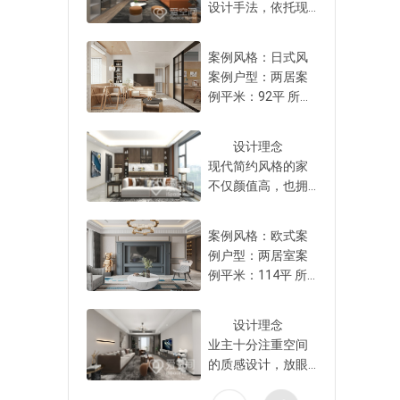
内。上文中对于老
设计手法，依托现
津、廊坊、济南、
一些了。一站式全
下，厨房、卫生间
房子装修如何防潮
代家具元素，以暖
太原、郑州、武
屋整体装修确实是
和阳台这几个地方
这个问题做了大致
色系为设计基调，
汉。 企业文化使命
眼下比较流行的一
案例风格：日式风
的防水措施是绝对
的分析，希望大家
共同构筑出这套充
让爱有空间，让空
种装修模式，整个
案例户型：两居案
不能省的。而且，
都有所认识了。针
满与活力的新家，
间有爱愿景成为中
装修过程省心又省
例平米：92平 所在
防水材料一定要选
对老房潮湿问题，
灯光设计既能勾勒
国口碑最好的家装
力，如果您正准备
城市：北京 屋主需
质量好的，施工也
是要对症下药的，
出空间的唯美精
公司价值观不欺骗
装修新家，可以结
求👇1、喜欢素净的
要严格按照规范
不同原因引起的潮
致，又能提高空间
客户是朋友口碑为
设计理念
合自己实际需求，
装修风，希望能更
来。要是业主对装
湿解决方案不一
的通透质感。
王相信产品协同高
现代简约风格的家
做出合适的选择。
好清洁打扫。并且
修不太了解，最好
样，而且在后期的
全屋的搭配十分精
效说到做到 服务保
不仅颜值高，也拥
要尽量让卧室和客
找靠谱的装修公司
居住过程中，大家
炼，舒适的家居和
障1.资金托管：202
有清爽、明朗的家
厅显得干净利落。
来负责，这样才能
也要注意做好保养
材质贴合家庭成员
5年，爱空间携手支
庭氛围，备受业主
2、希望卫生间能提
让防水工程更有保
案例风格：欧式案
和维护，保持室内
的喜好，空间细节
付宝推出“钱随进度
喜爱。本案设计师
升洗漱效率，避免
障。
例户型：两居室案
的通风机干燥，避
点缀了些许跳色软
走，款按质量付”家
以“现代流行”为设计
早晚洗漱高峰时间
例平米：114平 所
免潮湿问题卷土袭
装，提升了空间的
装全流程支付模
理念，把空间氛围
段，家人之间互相
在城市：北京 屋主
来。
质感。 户型整
式，用户验收确认
营造的温馨大气，
等待，也要尽量丰
需求👇1、想要有质
体还算方正，客餐
合格后相应款项才
让随性与质感无处
设计理念
富卫生间储物空
感的欧式装修，喜
厅衔接功能分区明
会解冻支付，实现
不在，彰显出主人
业主十分注重空间
间。 解决需求的亮
欢石膏线的精致
朗，室内设有多功
装修资金由第三方
的生活品位。
的质感设计，放眼
点👇1、打造日式素
感，希望家里相对
能室，此处可以规
平台存管。2.户户
家具和颜色是家里
每一个区域，希望
雅简洁又自然的装
好打扫卫生，耐脏