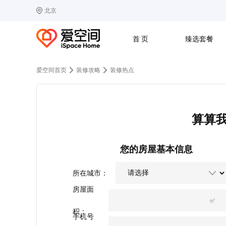
北京
选择城市
热门城市：
北
首 页
臻选套餐
B
北京
C
成都
爱空间首页
装修攻略
装修热点
G
广州
其他城市
J
济南
收房
设计
预算
合同
L
廊坊
S
上海
算算
T
天津
太原
W
武汉
Z
郑州
您的房屋基本信息
所在城市：
房屋面
㎡
积：
手机号