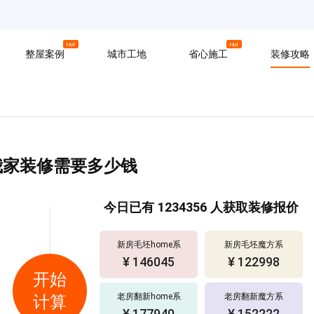
京
上海
广州
Hot
Hot
整屋案例
城市工地
省心施工
装修攻略
材料
拆改
水电
软装
入住
防水
泥瓦
木工
我家装修需要多少钱
今日已有
1234356
人获取装修报价
新房毛坯home系
新房毛坯魔方系
¥ 162400
¥ 109628
开始
老房翻新home系
老房翻新魔方系
计算
¥ 102453
¥ 108250