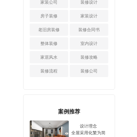
家装公司
有效避免这类情况
装修设计
屋通风设计老房子
大学第四期学员，
管，尽最大可能的
发生。 4.背水面：
室内的空气如果得
现任爱空间科技
为业主打造一个更
如果住宅紧挨着建
房子装修
家装设计
不到很好的流动，
（北京）有限公司
加高品质且优渥的
筑外墙，背水面的
时间久了也会变得
创始人兼首席执行
家居生活环境。5、
防水就必须做好。
老旧房装修
很潮湿，因此在装
装修合同书
官，四川崇州“华道
装修成本具有可控
因为外墙经常被雨
修改造老房子的时
生态社区”公益项目
性装修要花钱的地
水冲刷，要是背水
候也要注意做好通
整体装修
室内设计
发起人之一。2014
方很多，一不小心
面没做防水，雨水
风设计，比如说增
年联合创立爱空间
就可能成为无底
就会慢慢渗透到墙
加通风口、安装强
家居风水
装修攻略
科技，提出互联网
洞，但是只要前期
内，时间一长，墙
力通风设备等等，
家装概念。2020年
做好预算控制，是
面就会受潮、发霉
室内空气流通好
装修流程
装修公司
提出爱空间企业使
完全可以避免的。
变黑，就连铺贴的
了，自然就能降低
命“让爱有空间，让
好的一站式全屋整
墙纸、涂刷的乳胶
室内的湿度了。5、
空间有爱”，倡导文
体装修公司会提供
漆也会受到损坏，
做好密封性老房年
明生活方式。曾获
详细的装修报价
影响美观和使用寿
代久了，门窗和墙
腾讯家居追光领袖
单，整个装修过程
命。 由此可见，北
缝等位置的密封性
奖荣誉。 开通城市
中的花费都一目了
京家庭装修中需要
难免会变差，所以
案例推荐
爱空间已经入驻全
然。上文中简单概
做防水的部位还真
要仔细检查，做好
国11个城市：北
括了一站式全屋整
不少，具体要根据
密封处理，避免外
设计理念
京、上海、广州、
体装修的优点，相
房子的实际情况来
部的湿气入侵到屋
全屋采用化繁为简
成都、苏州、天
信大家多少都了解
定。不过一般情况