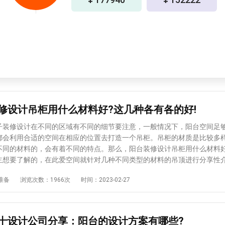
修设计吊柜用什么材料好?这几种各有各的好!
修设计在不同的区域有不同的细节要注意，一般情况下，阳台空间足
都会利用合适的空间在相应的位置去打造一个吊柜。吊柜的材质是比较多
不同的材料的，会有着不同的特点。那么，阳台装修设计吊柜用什么材料好
主想要了解的，在此爱空间就针对几种不同类型的材料的吊顶进行分享性
下。 阳台装修设计吊柜用什么材料好?如果想要在阳台上打造一下吊柜
准备
浏览次数：1966次
时间：2023-02-27
： 1、首选防水材料 防水材料包括：防潮板、有机人造板、三聚氰
板、不同密度的刨花板等。有些阳台是封闭式阳台，没有密封。也影响到
吊柜需要选择防水材料，这样才可以有效防潮。 2、考虑防晒性强
闭的还是开放的，风吹日晒都是必不可少的。目前贴白乳胶或硬纸板MDF
十设计公司分享：阳台的设计方案有哪些?