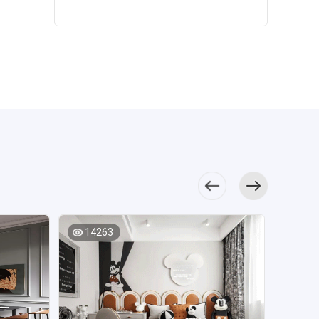
的直排沙发，安排
餐。 01 客厅空间规
勒，并放置了榻榻
重，空间中渗透了
板、地毯的烘托、
一盏落地台灯，方
划：客厅的纵向视
米一体柜，提升了
几许浓浓古韵。
茶几、沙发的烘
便阅读也烘托氛
觉有奢华的质感，
空间的收纳能力。
厨房呈现着简约
托，营造出高贵内
围。就餐区靠近窗
双层金色吊灯，在
卫生间的设计
时尚的特征，咖色
敛的空间气质。
户，阳光明媚采光
大空间的客厅没有
搭配没有过多的布
橱柜视觉效果十分
餐边柜中增加灯
好，加上窗户自带
累赘感，反而很气
置，白色洁具凸显
简洁，使整个厨房
带，提升了餐厅空
宽大的台面，无形
派。电视背景墙做
出舒适感，米色背
彰显出现代简约的
间的通透感，餐桌
中丰富了餐桌的收
了层次感的设计，
景营造出静谧柔和
气息。 主卧增
椅围合摆放，造型
纳区。色系搭配上
灰色和蓝色的搭配
的空间氛围。
加了许多精致的装
简约，避免了凌乱
也自然，餐椅餐桌
也很舒适。精致的
饰，背景墙更加流
的视觉感。 厨
浅胡桃色，素净温
石膏线细节拉满，
畅的表达出现代文
房简约，玻璃门勾
馨。空间布局：客
线条感强，空间有
化的精髓，为了空
勒出通透感，木质
餐厅虽然融为一
质感。设计搭配：
间增添了几分意境
橱柜功能感十足，
体，但是各自拥有
客厅虽然比较宽
感。 次卧的米
空间配色与美学相
独立的功能区，使
敞，但是为了业主
色背景中饰以精巧
14263
融合，洁净大气。
1880
用上丝毫没有干
日常生活动线更流
雅致的挂画，入墙
低饱和度的灰
扰。依托墙面做了
畅，沙发采用了一
衣柜勾勒出空间层
色与米色搭配，营
通顶餐边柜，打造
字型沙发和单人位
次感，呈现出简单
造出简洁大方的视
多层开放格口作为
沙发的组合款式。
舒适、温馨实用的
觉效果，艺术挂画
置物区。同一面墙
石灰色沙发与墙壁
氛围。 次卧将
呈现出墙面的多层
也是电视背景墙，
的灰色融合度高，