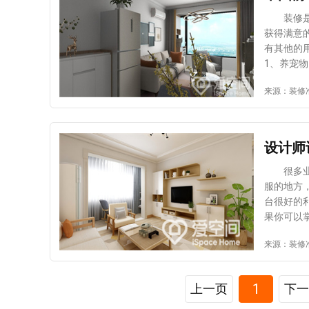
怕晒，用
主可根据
装修是很
心会出现
获得满意
饰吊柜，
有其他的
是最重要
1、养宠
材料是基
来养宠物
来源：装修
板也是一
的位置，
择。 上
计，可以
价比，也
也能在那
柜，就可
充满情调
设计师
较高的性
可以在这
喝红酒一
很多业主
可以将洗
服的地方
人喜欢养
台很好的
萝，吊兰
果你可以
起来，将
设计技巧
来源：装修
方式。对
计成景观
的，以上
是很大的
计成洗衣
的书桌，
1
上一页
下一
自己不懂
意。 多
家的房子