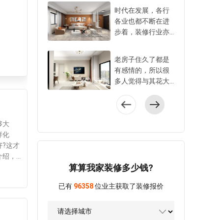
居住体验。而在装
公司及家装体验
时代在发展，各行
修过程中，防水工
馆，员工规模近7,0
各业也都不断在进
程堪称重中之重。
00人。作为标准化
步着，装修行业亦
就拿北京家庭装修
家装开创者，爱空
是如此，如今的家
来说，一旦防水没
间率先在行业内提
装服务模式有了更
做好，水管渗水、
老房子住久了都是
出标准化家装，已
明显的改良，给诸
漏水等问题就可能
有感情的，所以很
逐渐成为生活方式
多准备装修的业主
找上门，不仅会让
多人觉得与其花大
整装品牌，主营业
提供了更佳的选
自家墙面受潮发
价钱去买新房，不
务涵盖家装与家居
择，其中一站式全
霉，严重的还会影
如把老房子好好的
领域，致力于通过
屋整体装修就备受
响到邻居家，带来
装修一下，这样住
“供应链、信息化系
关注。那么，到底
不必要的麻烦。所
够大
着也更舒服一点。
统、产业化工人”三
一站式全屋整体装
以，那些需要做防
样化
当然了，老房子装
大基础设施打造标
修怎么样?5点就能
水的部位，一个都
?这才
修也会面临很多的
准化一站式整装家
让你爱上!1、节省
不能忽视。其中，
介绍，
烦恼，比如说老房
装解决方案，为全
时间和精力传统装
算算我家装修多少钱?
有四大关键部位尤
，合适
子潮湿问题就让不
生命周期的家庭用
修耗时很长，整个
其值得关注！ 1.厨
胺板、
少业主很苦恼，到
户提供整装产品与
装修下来真的让人
已有
96358
位业主获取了装修报价
房与卫生间的墙地
雨季，
底老房子装修如何
服务。创始人陈炜
精疲力尽，而一站
面：厨房和卫生间
的材料
防潮?教你几招问题
为湖畔大学第四期
式全屋整体装修就
是家里用水最频繁
材料不
统统轻松解决!1、
学员，曾发起“华道
不同了，它主打的