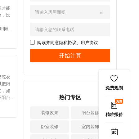
的地方，墙地面里
点，业
老房防潮从基础做
生态社区”公益项
就是省时省力，从
还埋着各种水管。
柜就担
起老房子装修如何
案才能
目。2020年爱空间
前期的设计到后期
㎡
这些水管使用时间
植物装
防潮?想要彻底的解
物，没
推出Life12+生活方
的施工，都是由专
久了，可能会出现
这两点
决老房潮湿问题，
建议!
式整装，并提出“让
业的团队来进行把
开裂、老化等问
。环保
那就得从基础做
用阳台
爱有空间，让空间
控的，提供的是一
题，进而导致漏
材加工
起，要老老实实的
在阳台
有爱”的企业使命并
站式的解决方案，
水。因此，这两个
的选
做好地面的基础防
迎的设
阅读并同意
隐私协议
、
用户协议
入驻北京国际设计
整个组昂新过程都
空间的墙地面必须
同的性
潮，特别是一些居
聊天，
周。 经营范围：家
能变得轻松愉悦很
开始计算
做好防水，只有这
个吊
住时间比较久的房
 3、
装、家居、装修 服
多。2、个性化定制
样，才能让墙地面
用又有
子，在翻新装修的
。平时
务理念爱空间率先
效果好装修想要效
保持干燥，避免因
时候，如果能够将
里一边
提出互联网家装概
果好，设计是起到
受潮而发霉变黑，
地板掀开重新做地
允许，
是晾衣
念，作为中国标准
了主导性作用的，
保障墙面的完好。
面的防水，那潮湿
 有的
以把阳
化家装开创者，爱
一站式全屋整体装
免费规划
2.外露在外的区
问题就能够得到解
肉，绿
的，如
空间致力于通过资
修中会有更专业的
域：像露台、阳
热门专区
决了。2、选择做隔
台利用
下阳台
源整合与标准化、
设计师来设计和把
免费
台、天台这些长期
空墙面老房潮湿不
种放松
阳台设
产业化运营，改变
控全局，他们会根
暴露在户外的地
仅仅是体现在地
意思
面积不
装修效果
传统家装不规范、
阳台装修
据业主的实际生活
精准报价
方，经常要经受雨
面，墙面也是不可
也能设
上精致
不透明的现状，实
需求、审美喜好以
雪的冲刷和侵蚀。
忽视的一个方面，
。如果
的有创
现可定价、定期的
卧室装修
室内装饰
及装修预算等等，
如果防水没做到
有的老房子墙面厚
果业主
标准化服务，并通
量身定制装修方
位，很容易出现渗
度很薄，为了避免
必要