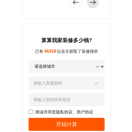
划为书房或客房。
样板工地2025年，
最美妙的设计语
设计师以生活为出
修风，采用高脚细
耐看。2、家里的收
客厅家具造型
爱空间推出“户户样
言，全屋以现代简
发点，跳出形式主
腿家具，方便移动
纳空间要尽量做
简单，视觉上利索
板工地”工程，实现
约为设计方向，并
义，注重实用性，
也好清洁。卧室打
足，隔音要做好，
大气，家具的清冷
从“表面整洁”到“内
利用色块的呈现，
对此，设计师以“精
造通顶衣柜，客厅
尤其是卧室。另
气质将简约风格的
在过硬”的深度升
丰富了空间的情绪
致实用”为设计理
简化墙面，整齐干
外，喜欢热闹，家
雅致与干练衬托地
级，严把施工质量
语言。 户型方
念，将一器一物都
净。2、卫生间做三
里周末会有亲友常
淋漓尽致。 厨
关。3.五层质量管
算算我家装修多少钱?
正，紧凑实用，干
融入生活之中。
分离设计，洗漱
来做客，餐厅要宽
餐厅一体化布局，
理体系遵守五层质
湿分区，整洁舒
全屋的设计多以
区、如厕区和沐浴
敞点。 解决需求的
已有
96358
位业主获取了装修报价
大幅提升了视野的
量管理体系：① 产
适，客餐厅衔接且
业主及家人的审美
区都能分开，不仅
亮点👇1、家里的整
通透性，餐厨空间
业工人自查 → ② 管
链接阳台，室内的
与文化素养为出发
方便使用也更好清
体装修都通过精致
的界定十分模糊，
家监理 → ③ 独立巡
采光和通风效果都
点，中性色调为基
洁。 01 客餐厅设计
石膏线勾勒空间，
餐桌椅丰富了空间
查 → ④ 管理层协同
比较好。 客厅
础色，体现出业主
规划：客餐厅一体
展现欧式的质感，
的趣味感。 粉
→ ⑤ 客户透明监
格调高雅，白色沙
的独特的品味与生
化设计让动线更连
选择灰色为主色
㎡
色背景墙轻快玲
督，打造施工品质
发平和内敛，古朴
活追求。 户型
贯，也更省空间。
调，耐脏好打理，
珑，搭配白色双人
五层防线。4.九大
端庄，既有古色古
整体呈矩形设计，
沙发采用了高脚细
百搭不过时。2、从
床，成为空间中美
承诺爱空间发布
香的古风韵味，又
宽敞明亮，餐厅与
腿款式方便移动，
玄关到卧室都做了
好所在，蓝色软装
《九大承诺》，真
有简洁利落的现代
客厅无隔断一体化
也更好清洁地面。
通顶柜设计，储物
的点缀提升了精致
实赔付，写入合
质感。 餐厅在
设计，从视觉上放
阅读并同意
隐私协议
、
用户协议
并且，为了让空间
量巨大。餐厅采用
感。 多功能室
同，为品质整装兜
色彩方面以灰白色
大了空间效果。
显大，不用笨重的
了超大圆形餐桌，
摒弃了华丽的装
开始计算
底。
为主，吊顶大气典
客厅以浅米色为
沙发，而采用轻便
能同时容纳多人聚
饰，以简单线条勾
雅，餐桌椅华贵稳
主色调，通过地