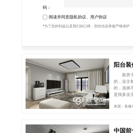
码：
阅读并同意
隐私协议
、
用户协议
*为了您的利益以及我们的口碑，您的信息将被严格保护
阳台装
新房子装
的，业主
的，选择
是很多业
一起了解
来源：装修
的材料有
软木胶合
所以制作
阳台是封
中国前