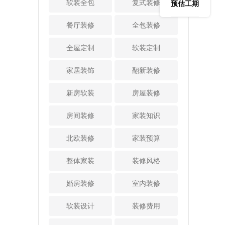
过线上线下一体化
软装全包
案，从而打造出独
复式装修
预估工期
漏情况，进而影响
潮湿，可以选择做
子，主
完成交易、监控与
一无二的效果。3、
到室内的地面和墙
一个隔空墙面，如
是很多
交付。在此基础
高效化的项目管理
餐厅装修
全包装修
面，甚至还会破坏
果房子空间很大，
，因此
上，爱空间进一步
很放心好的一站式
房屋整体结构的稳
可以选择把墙体面
，追求
推出生活方式整
全屋整体装修公司
全屋定制
软装定制
固性。所以，这些
积加宽一些，加宽
房子过
装，不仅关注空间
在项目管理方面也
外露区域的防水处
的面积大一些，防
身的需
的硬装标准，更聚
是真正做到让人安
家居装饰
翻新装修
理必不可少。 3.防
潮的性能会更好。
仅可以
焦于居住者的个性
心放心的，他们有
潮关键面：在北京
3、采用优质的保温
化生活需求。通过
经验丰富的项目管
新房软装
房屋装修
市的家庭装修中，
材料这也是老房防
一体化设计与整
理团队合理安排施
防潮面的防水也不
潮湿的一个关键
合，将基装、主
工进度，完全不用
房间装修
家装知识
能轻视。特别是室
点，想要减少潮
材、家具、软装及
担心工期延误问
内新建的墙体，施
湿，在材料选择方
生活场景有机结
题。4、质量安全有
北欧装修
家装预算
工时会用到新的水
面就要下点功夫，
合，为消费者提供
保障家居装修中质
泥和砂浆，里面含
要尽可能选择优质
兼具整体美学与功
量是必须严格把控
整体家装
装修风格
有不少水分。要是
的保温材料来做个
能适配的居家解决
的，要坚决杜绝豆
不做好防水处理，
空腔，这样迁移的
方案。 创始人陈
腐渣工程。真正好
婚房装修
室内装修
这些水分持续蒸
内部结构会变得更
炜，男，汉族，197
的一站式全屋整体
发，墙体就可能出
结实更保温，防潮
3年出生于江西省南
装修从选材到施工
软装设计
装修费用
现干裂、脱落等问
的效果就大大提升
昌市，清华大学工
工艺，都会有很严
题。做好防水，能
了。4、注意做好房
商管理硕士，湖畔
格的标准以及监