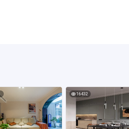
1
16432