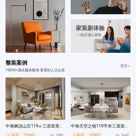
家装新体验
一站式省心家装
整装案例
更多>
70000+真实服务案例 看看别人怎么装
中海枫涟山庄119㎡三居室美式风装修案例
中海天空之镜119平米三居室北欧风装修案例
119m²
119m²
2981
3647
三居室
三居室