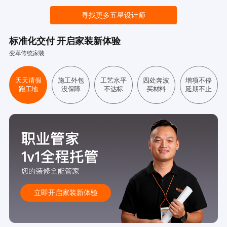
寻找更多五星设计师
标准化交付 开启家装新体验
变革传统家装
天天请假
施工外包
工艺水平
四处奔波
增项不停
跑工地
没保障
不达标
买材料
延期不止
立即开启家装新体验