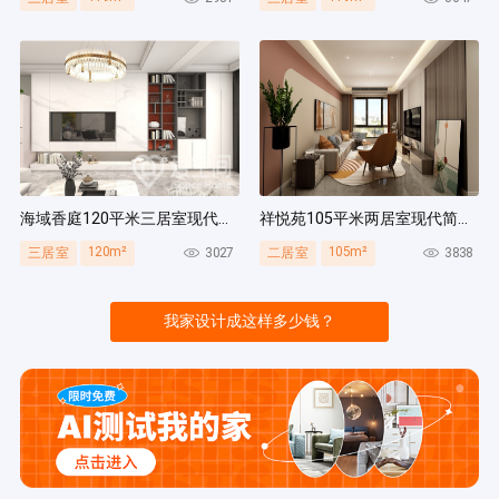
海域香庭120平米三居室现代简约风装修案例
祥悦苑105平米两居室现代简约风装修案例
120m²
105m²
3027
3838
三居室
二居室
我家设计成这样多少钱？