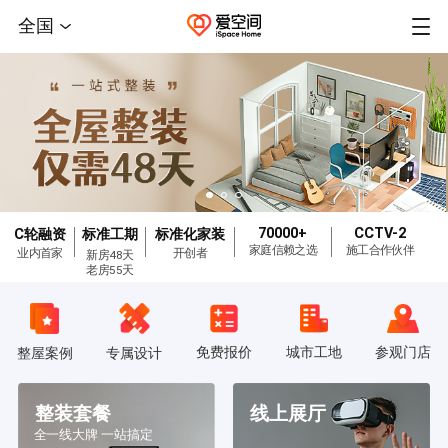
全国
70000+
CCTV-2
C轮融资
标准工期
标准化家装
家庭信赖之选
施工合作伙伴
业内首家
开创者
新房48天
老房55天
免费报价
城市工地
参观门店
整屋案例
专属设计
整装套餐
线上展厅
全一线大牌 一站搞定