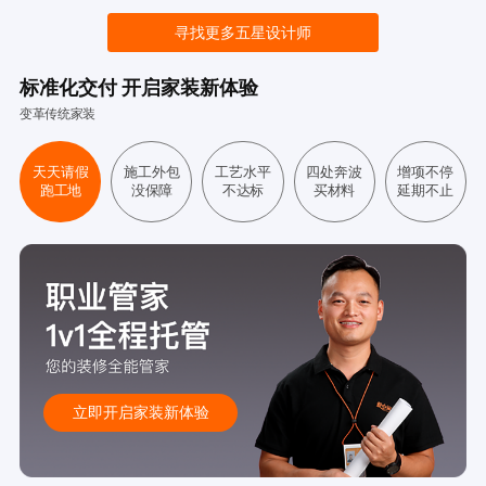
寻找更多五星设计师
标准化交付 开启家装新体验
变革传统家装
天天请假
施工外包
工艺水平
四处奔波
增项不停
跑工地
没保障
不达标
买材料
延期不止
立即开启家装新体验