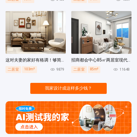
这对夫妻的家好有格调！够简洁还复古，好打扫卫生太贴心~
招商都会中心85㎡两居室现代简约风装修案例
103m²
85m²
9879
11648
二居室
二居室
我家设计成这样多少钱？