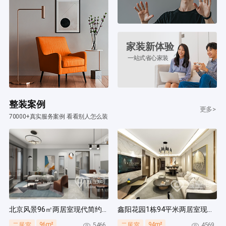
家装新体验
一站式省心家装
整装案例
更多>
70000+真实服务案例 看看别人怎么装
北京风景96㎡两居室现代简约风装修案例
鑫阳花园1栋94平米两居室现代简约风装修案例
96m²
94m²
5466
4569
二居室
二居室