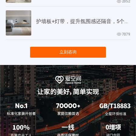
2052
护墙板+灯带，提升氛围感还隔音，5个灵感供参考！
7079
立刻咨询