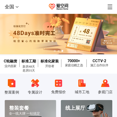
全国
70000+
CCTV-2
C轮融资
标准工期
标准化家装
家庭信赖之选
施工合作伙伴
业内首家
开创者
新房48天
老房55天
免费报价
城市工地
参观门店
整屋案例
专属设计
整装套餐
线上展厅
全一线大牌 一站搞定