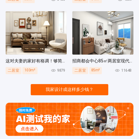
这对夫妻的家好有格调！够简洁还复古，好打扫卫生太贴心~
招商都会中心85㎡两居室现代简约风装修案例
103m²
85m²
9879
11648
二居室
二居室
我家设计成这样多少钱？