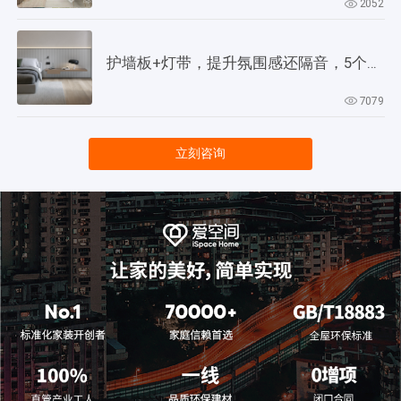
2052
护墙板+灯带，提升氛围感还隔音，5个灵感供参考！
7079
立刻咨询