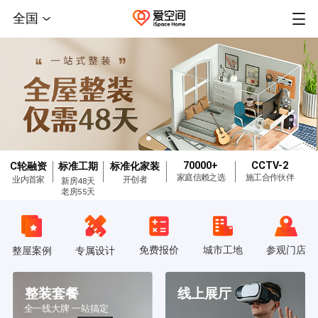
全国
70000+
CCTV-2
C轮融资
标准工期
标准化家装
家庭信赖之选
施工合作伙伴
业内首家
开创者
新房48天
老房55天
免费报价
城市工地
参观门店
整屋案例
专属设计
整装套餐
线上展厅
全一线大牌 一站搞定