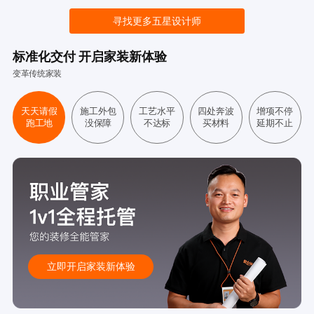
寻找更多五星设计师
标准化交付 开启家装新体验
变革传统家装
天天请假
施工外包
工艺水平
四处奔波
增项不停
跑工地
没保障
不达标
买材料
延期不止
立即开启家装新体验